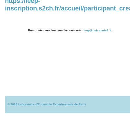
https://leep-
inscription.s2ch.fr/accueil/participant_cr
Pour toute question, veuillez contacter
leep@univ-paris1.fr
.
©
2026
Laboratoire d'Economie Expérimentale de Paris