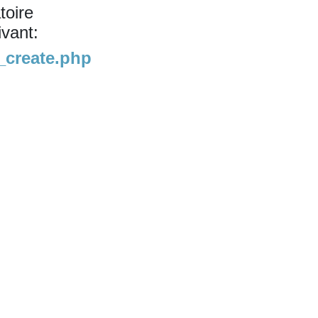
toire
ivant:
t_create.php