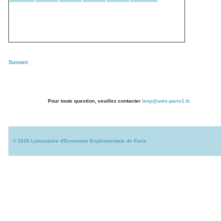
Suivant
Pour toute question, veuillez contacter
leep@univ-paris1.fr
.
©
2026
Laboratoire d'Economie Expérimentale de Paris