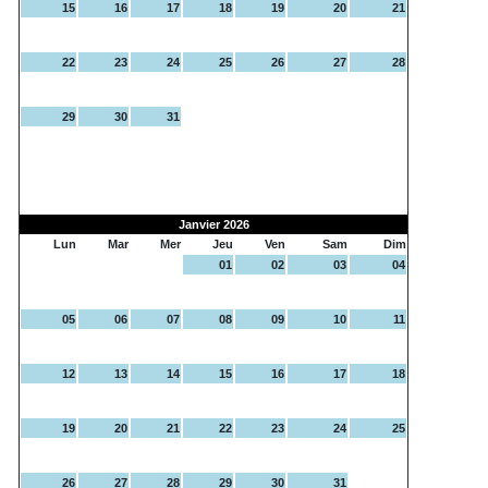
15
16
17
18
19
20
21
22
23
24
25
26
27
28
29
30
31
Janvier 2026
Lun
Mar
Mer
Jeu
Ven
Sam
Dim
01
02
03
04
05
06
07
08
09
10
11
12
13
14
15
16
17
18
19
20
21
22
23
24
25
26
27
28
29
30
31