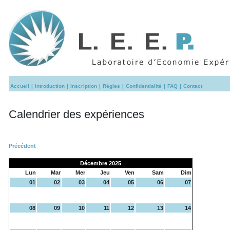
Accueil
|
Introduction
|
Inscription
|
Règles
|
Confidentialité
|
FAQ
|
Contact
Calendrier des expériences
Précédent
Décembre 2025
Lun
Mar
Mer
Jeu
Ven
Sam
Dim
01
02
03
04
05
06
07
08
09
10
11
12
13
14